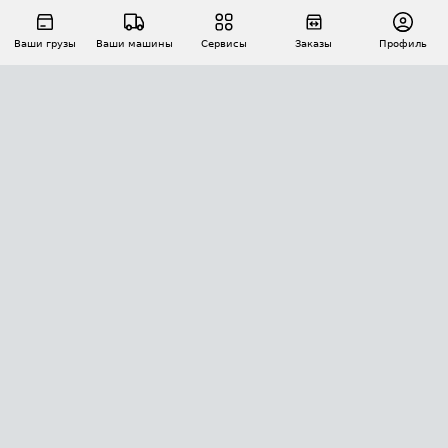
Ваши грузы
Ваши машины
Сервисы
Заказы
Профиль
АВТОМАТИЗАЦИЯ ПЕРЕВОЗОК
Площадки
Заказы
Торги
Тендеры
АТИ-Доки
GPS-мониторинг
АТИ Мессенджер
Цепочки грузов
API ATI.SU
ПОЛЕЗНОЕ
Расчет расстояний
БЕЗОПАСНОСТЬ
Академия ATI.SU
ATI.SU о безопасности
Звезды ATI.SU на вашем сайте
КОНТАКТЫ И ТАРИФЫ
Памятка по проверке контрагентов
Индекс ATI.SU FTL РФ
О системе ATI.SU
Светофор+
Средние ставки
ИНФОРМАЦИЯ
Контактная информация
Страхование