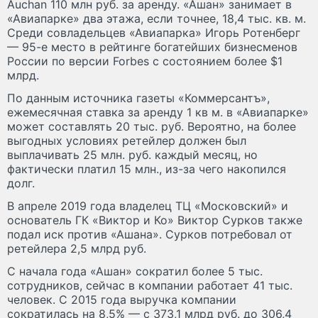
Auchan 110 млн руб. за аренду. «Ашан» занимает в
«Авиапарке» два этажа, если точнее, 18,4 тыс. кв. м.
Среди совладельцев «Авиапарка» Игорь Ротенберг
— 95-е место в рейтинге богатейших бизнесменов
России по версии Forbes с состоянием более $1
млрд.
По данным источника газеты «Коммерсантъ»,
ежемесячная ставка за аренду 1 кв м. в «Авиапарке»
может составлять 20 тыс. руб. Вероятно, на более
выгодных условиях ретейлер должен был
выплачивать 25 млн. руб. каждый месяц, но
фактически платил 15 млн., из-за чего накопился
долг.
В апреле 2019 года владелец ТЦ «Московский» и
основатель ГК «Виктор и Ко» Виктор Сурков также
подал иск против «Ашана». Сурков потребовал от
ретейлера 2,5 млрд руб.
С начала года «Ашан» сократил более 5 тыс.
сотрудников, сейчас в компании работает 41 тыс.
человек. С 2015 года выручка компании
сократилась на 8,5% — с 373,1 млрд руб. до 306,4