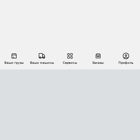
Ваши грузы
Ваши машины
Сервисы
Заказы
Профиль
АВТОМАТИЗАЦИЯ ПЕРЕВОЗОК
Площадки
Заказы
Торги
Тендеры
АТИ-Доки
GPS-мониторинг
АТИ Мессенджер
Цепочки грузов
API ATI.SU
ПОЛЕЗНОЕ