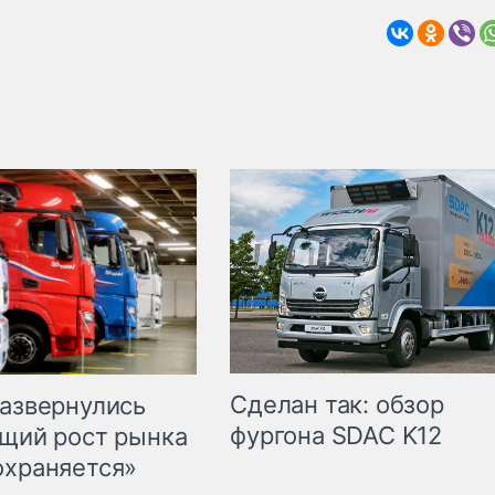
Сделан так: обзор
развернулись
фургона SDAC K12
бщий рост рынка
охраняется»