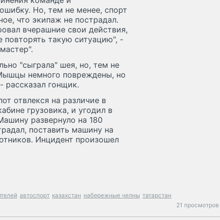
винения команде и
шибку. Но, тем не менее, спорт
ное, что экипаж не пострадал.
ровал вчерашние свои действия,
 повторять такую ситуацию", -
мастер".
ьно "сыграла" шея, но, тем не
 Мышцы немного повреждены, но
 - рассказал гонщик.
от отвлекся на различие в
абине грузовика, и угодил в
Машину развернуло на 180
страдал, поставить машину на
отников. Инцидент произошел
ителей
автоспорт
казахстан
набережные челны
татарстан
21 просмотров