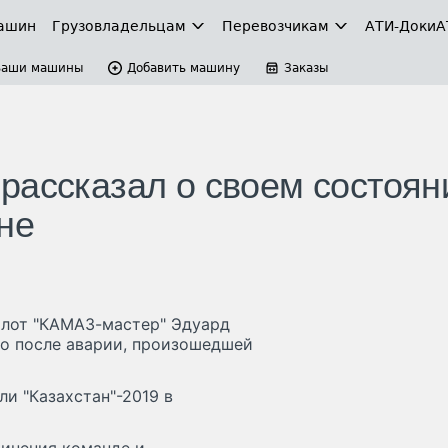
ашин
Грузовладельцам
Перевозчикам
АТИ-Доки
А
Ваши машины
Добавить машину
Заказы
рассказал о своем состоян
не
илот "КАМАЗ-мастер" Эдуард
но после аварии, произошедшей
и "Казахстан"-2019 в