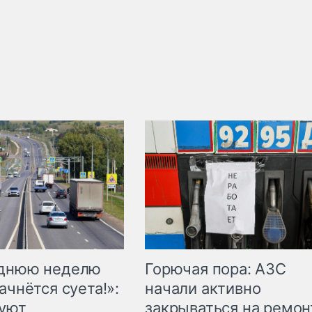
Горючая пора: АЗС
еднюю неделю
начали активно
ачнётся суета!»:
закрываться на ремон
куют