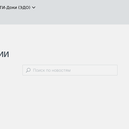
ТИ-Доки (ЭДО)
ии