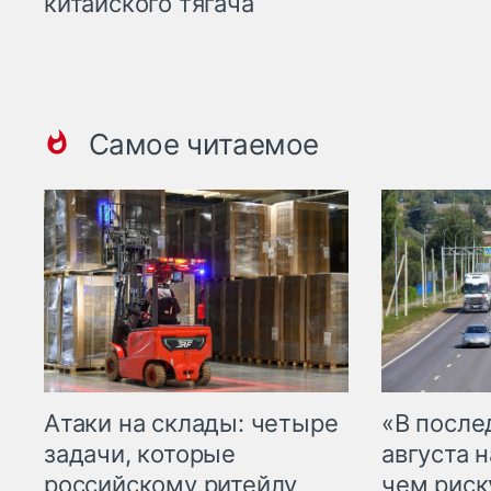
китайского тягача
Самое читаемое
Атаки на склады: четыре
«В посл
задачи, которые
августа н
российскому ритейлу
чем рис