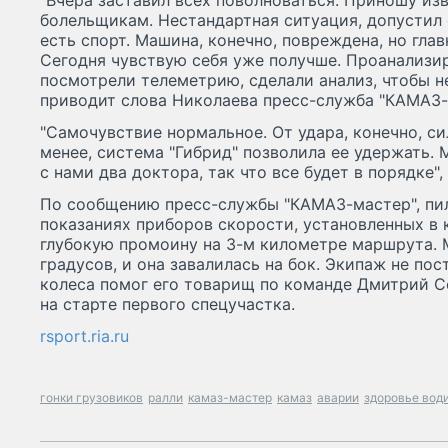
"Вчера заставил всех поволноваться. Приношу из
болельщикам. Нестандартная ситуация, допустил о
есть спорт. Машина, конечно, повреждена, но глав
Сегодня чувствую себя уже получше. Проанализи
посмотрели телеметрию, сделали анализ, чтобы не
приводит слова Николаева пресс-служба "КАМАЗ-
"Самочувствие нормальное. От удара, конечно, сил
менее, система "Гибрид" позволила ее удержать.
с нами два доктора, так что все будет в порядке",
По сообщению пресс-службы "КАМАЗ-мастер", пил
показаниях приборов скорости, установленных в к
глубокую промоину на 3-м километре маршрута. 
градусов, и она завалилась на бок. Экипаж не по
колеса помог его товарищ по команде Дмитрий С
на старте первого спецучастка.
rsport.ria.ru
гонки грузовиков
ралли
камаз-мастер
камаз
аварии
здоровье вод