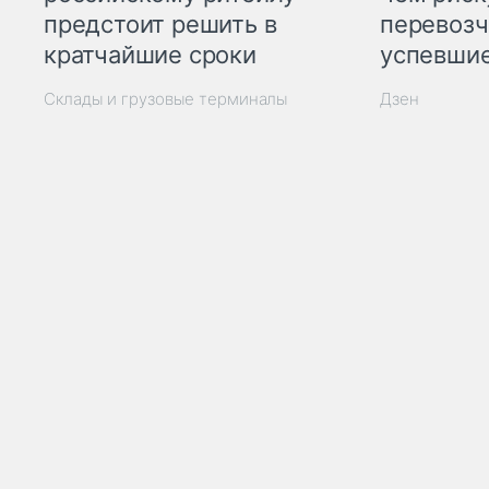
предстоит решить в
перевозч
кратчайшие сроки
успевшие
Склады и грузовые терминалы
Дзен