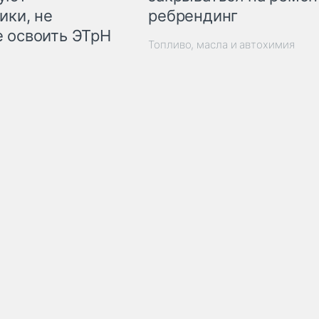
ребрендинг
ики, не
 освоить ЭТрН
Топливо, масла и автохимия