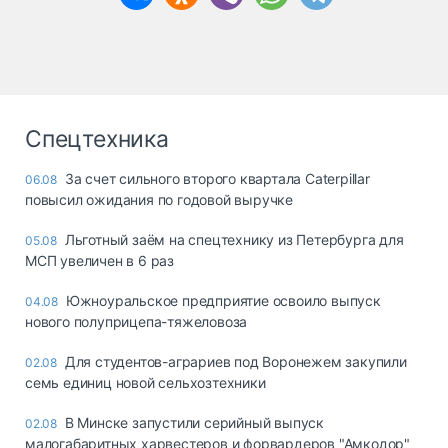
Спецтехника
За счет сильного второго квартала Caterpillar
06.08
повысил ожидания по годовой выручке
Льготный заём на спецтехнику из Петербурга для
05.08
МСП увеличен в 6 раз
Южноуральское предприятие освоило выпуск
04.08
нового полуприцепа-тяжеловоза
Для студентов-аграриев под Воронежем закупили
02.08
семь единиц новой сельхозтехники
В Минске запустили серийный выпуск
02.08
малогабаритных харвестеров и форвардеров "Амкодор"