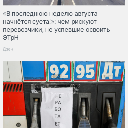
«В последнюю неделю августа
начнётся суета!»: чем рискуют
перевозчики, не успевшие освоить
ЭТрН
Дзен