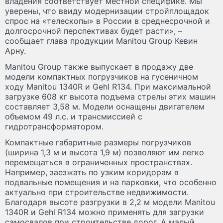
владения соответствует местной специфике. Мы
уверены, что ввиду модернизации стройплощадок
спрос на «телескопы» в России в среднесрочной и
долгосрочной перспективах будет расти», –
сообщает глава продукции Manitou Group Кевин
Арну.
Manitou Group также выпускает в продажу две
модели компактных погрузчиков на гусеничном
ходу Manitou 1340R и Gehl R134. При максимальной
загрузке 608 кг высота подъема стрелы этих машин
составляет 3,58 м. Модели оснащены двигателем
объемом 49 л.с. и трансмиссией с
гидротрансформатором.
Компактные габаритные размеры погрузчиков
(ширина 1,3 м и высота 1,9 м) позволяют им легко
перемещаться в ограниченных пространствах.
Например, заезжать по узким коридорам в
подвальные помещения и на парковки, что особенно
актуально при строительстве недвижимости.
Благодаря высоте разгрузки в 2,2 м модели Manitou
1340R и Gehl R134 можно применять для загрузки
самосвалов при строительстве дорог. А малый