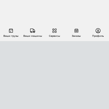
Ваши грузы
Ваши машины
Сервисы
Заказы
Профиль
АВТОМАТИЗАЦИЯ ПЕРЕВОЗОК
Площадки
Заказы
Торги
Тендеры
АТИ-Доки
GPS-мониторинг
АТИ Мессенджер
Цепочки грузов
API ATI.SU
ПОЛЕЗНОЕ
Расчет расстояний
БЕЗОПАСНОСТЬ
Академия ATI.SU