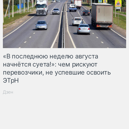
«В последнюю неделю августа
начнётся суета!»: чем рискуют
перевозчики, не успевшие освоить
ЭТрН
Дзен