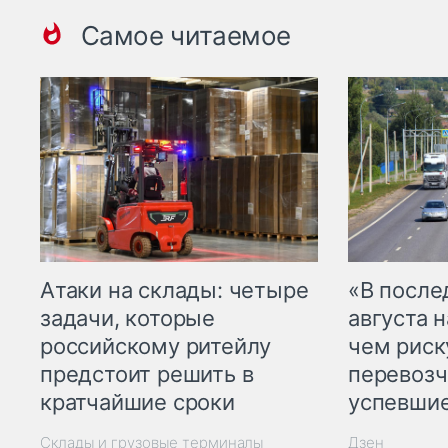
Самое читаемое
Атаки на склады: четыре
«В посл
задачи, которые
августа н
российскому ритейлу
чем рис
предстоит решить в
перевозч
кратчайшие сроки
успевшие
Склады и грузовые терминалы
Дзен