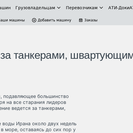
ашин
Грузовладельцам
Перевозчикам
АТИ-Доки
А
Ваши машины
Добавить машину
Заказы
 за танкерами, швартующи
и, подавляющее большинство
ря на все старания лидеров
ение ведется за танкерами,
е воды Ирана около двух недель
 в море, оставаясь до сих пор у