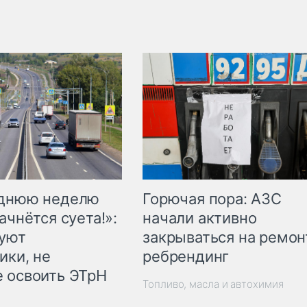
Горючая пора: АЗС
еднюю неделю
начали активно
ачнётся суета!»:
закрываться на ремон
куют
ребрендинг
ики, не
 освоить ЭТрН
Топливо, масла и автохимия