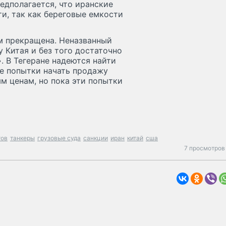
едполагается, что иранские
ти, так как береговые емкости
ем прекращена. Неназванный
у Китая и без того достаточно
. В Тегеране надеются найти
е попытки начать продажу
м ценам, но пока эти попытки
тов
танкеры
грузовые суда
санкции
иран
китай
сша
7 просмотров