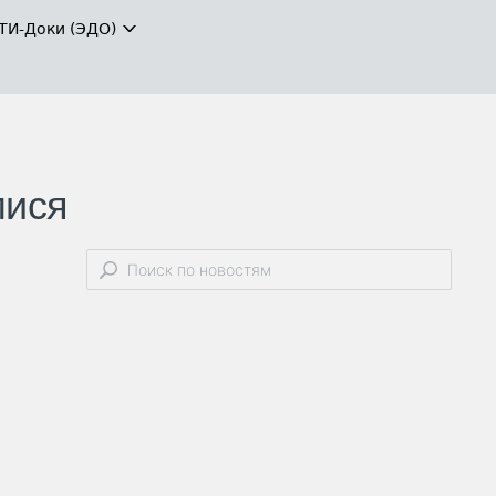
ТИ-Доки (ЭДО)
мися