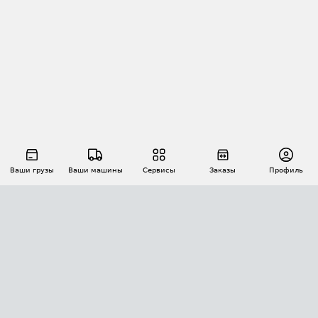
Ваши грузы
Ваши машины
Сервисы
Заказы
Профиль
АВТОМАТИЗАЦИЯ ПЕРЕВОЗОК
Площадки
Заказы
Торги
Тендеры
АТИ-Доки
GPS-мониторинг
АТИ Мессенджер
Цепочки грузов
API ATI.SU