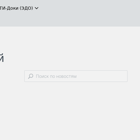
ТИ-Доки (ЭДО)
й