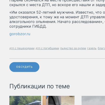
Парень скончался на месте происшествия от полу
скрылся с места ДТП, но вскоре его нашли и заде
«Им оказался 52-летний мужчина. Известно, что 
удостоверения, к тому же на момент ДТП управл
алкогольного опьянения. Начато расследование»,
сотрудники ГИБДД.
gorobzor.ru
дтп с пешеходами
дтп с погибшими
пьянство за рулем
газель
благ
ОБСУДИТЬ
Публикации по теме