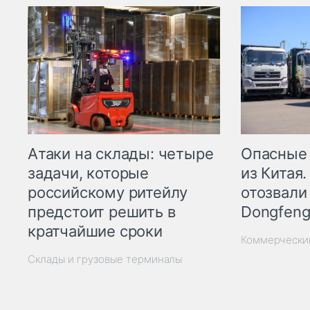
Опасные
Атаки на склады: четыре
из Китая.
задачи, которые
отозвали
российскому ритейлу
Dongfeng
предстоит решить в
кратчайшие сроки
Коммерчески
Склады и грузовые терминалы