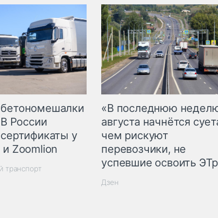
 бетономешалки
«В последнюю недел
 В России
августа начнётся суета
 сертификаты у
чем рискуют
 и Zoomlion
перевозчики, не
успевшие освоить ЭТ
й транспорт
Дзен