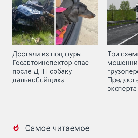
Три схе
Достали из под фуры.
мошенни
Госавтоинспектор спас
грузопер
после ДТП собаку
Предост
дальнобойщика
эксперта
Самое читаемое