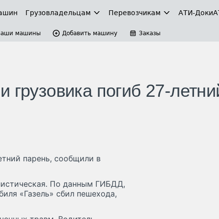
ашин
Грузовладельцам
Перевозчикам
АТИ-Доки
А
Ваши машины
Добавить машину
Заказы
 грузовика погиб 27-летни
етний парень, сообщили в
листическая. По данным ГИБДД,
биля «Газель» сбил пешехода,