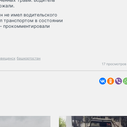
ченных травм. Водитель
ржали.
он не имел водительского
ял транспортом в состоянии
 – прокомментировали
овещенск
башкортостан
17 просмотров