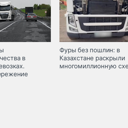
мы
Фуры без пошлин: в
чества в
Казахстане раскрыли
евозках.
многомиллионную сх
ережение