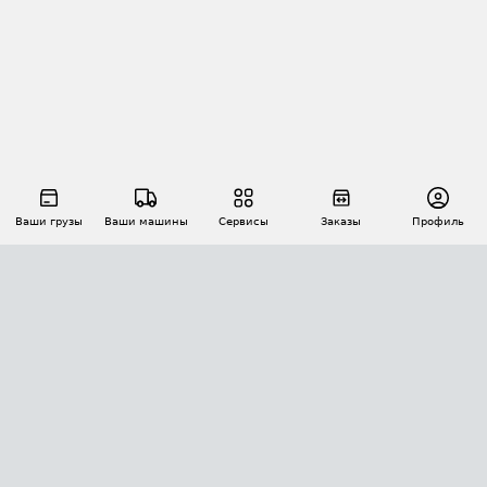
Ваши грузы
Ваши машины
Сервисы
Заказы
Профиль
АВТОМАТИЗАЦИЯ ПЕРЕВОЗОК
Площадки
Заказы
Торги
Тендеры
АТИ-Доки
GPS-мониторинг
АТИ Мессенджер
Цепочки грузов
API ATI.SU
ПОЛЕЗНОЕ