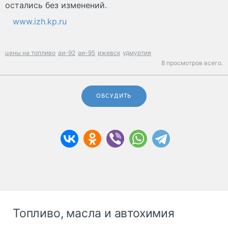
остались без изменений.
www.izh.kp.ru
цены на топливо
аи-92
аи-95
ижевск
удмуртия
8 просмотров всего.
ОБСУДИТЬ
Топливо, масла и автохимия