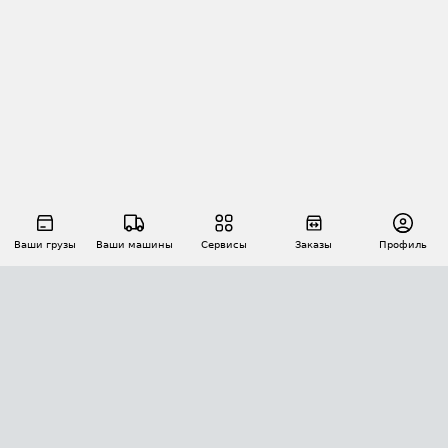
Ваши грузы
Ваши машины
Сервисы
Заказы
Профиль
АВТОМАТИЗАЦИЯ ПЕРЕВОЗОК
Площадки
Заказы
Торги
Тендеры
АТИ-Доки
GPS-мониторинг
АТИ Мессенджер
Цепочки грузов
API ATI.SU