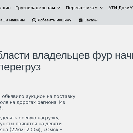
ашин
Грузовладельцам
Перевозчикам
АТИ-Доки
А
Ваши машины
Добавить машину
Заказы
бласти владельцев фур нач
перегруз
 объявило аукцион на поставку
оля на дорогах региона. Из
й.
делять осевую нагрузку,
Пункты появятся на девяти
ляна (22км+200м), «Омск –