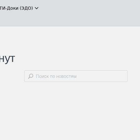
ТИ-Доки (ЭДО)
нут