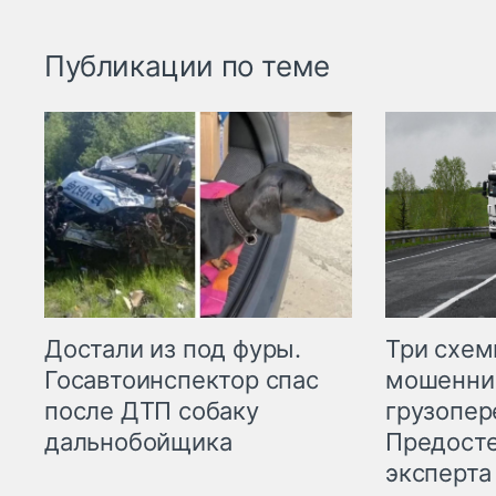
Публикации по теме
Три схе
Достали из под фуры.
мошенни
Госавтоинспектор спас
грузопер
после ДТП собаку
Предост
дальнобойщика
эксперта