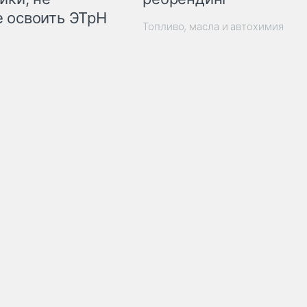
 освоить ЭТрН
Топливо, масла и автохимия