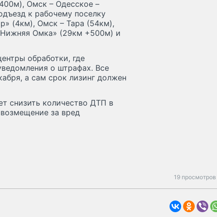
400м), Омск – Одесское –
подъезд к рабочему поселку
» (4км), Омск – Тара (54км),
- Нижняя Омка» (29км +500м) и
ентры обработки, где
уведомления о штрафах. Все
абря, а сам срок лизинг должен
ет снизить количество ДТП в
 возмещение за вред
19 просмотров