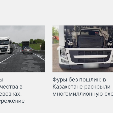
мы
Фуры без пошлин: в
чества в
Казахстане раскрыли
евозках.
многомиллионную сх
ережение