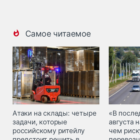
Самое читаемое
Атаки на склады: четыре
«В посл
задачи, которые
августа н
российскому ритейлу
чем рис
предстоит решить в
перевозч