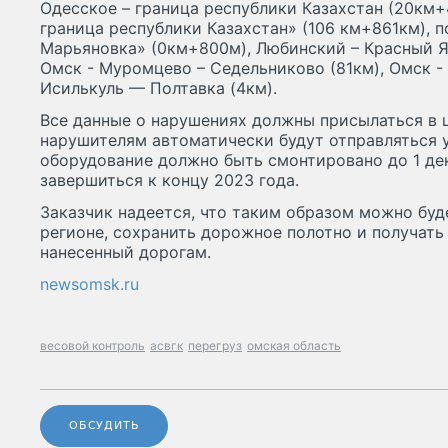
Одесское – граница республики Казахстан (20км+
граница республики Казахстан» (106 км+861км), 
Марьяновка» (0км+800м), Любинский – Красный Яр
Омск - Муромцево – Седельниково (81км), Омск 
Исилькуль — Полтавка (4км).
Все данные о нарушениях должны присылаться в ц
нарушителям автоматически будут отправляться 
оборудование должно быть смонтировано до 1 дек
завершиться к концу 2023 года.
Заказчик надеется, что таким образом можно буд
регионе, сохранить дорожное полотно и получать
нанесенный дорогам.
newsomsk.ru
весовой контроль
асвгк
перегруз
омская область
ОБСУДИТЬ