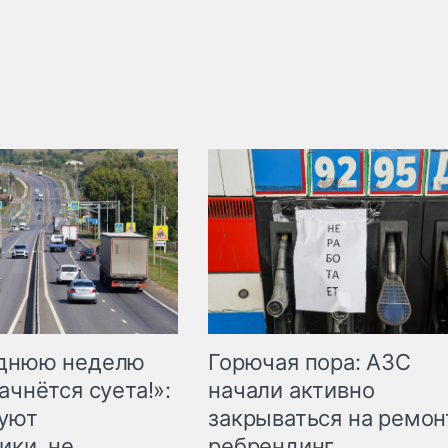
Горючая пора: АЗС
еднюю неделю
начали активно
ачнётся суета!»:
закрываться на ремон
куют
ребрендинг
ики, не