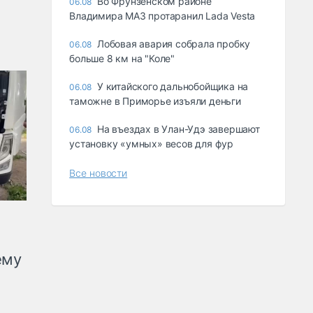
Во Фрунзенском районе
06.08
Владимира МАЗ протаранил Lada Vesta
Лобовая авария собрала пробку
06.08
больше 8 км на "Коле"
У китайского дальнобойщика на
06.08
таможне в Приморье изъяли деньги
Ha въeздax в Улaн-Удэ зaвepшaют
06.08
ycтaнoвкy «yмныx» вecoв для фyp
Все новости
ему