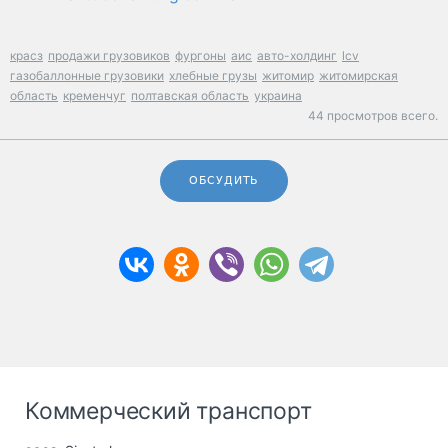
красз
продажи грузовиков
фургоны
аис
авто-холдинг
lcv
газобаллонные грузовики
хлебные грузы
житомир
житомирская
область
кременчуг
полтавская область
украина
44 просмотров всего.
ОБСУДИТЬ
Коммерческий транспорт