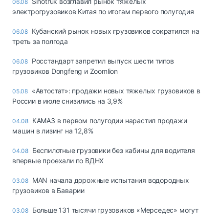
Sinotruk возглавил рынок тяжелых
06.08
электрогрузовиков Китая по итогам первого полугодия
Кубанский рынок новых грузовиков сократился на
06.08
треть за полгода
Росстандарт запретил выпуск шести типов
06.08
грузовиков Dongfeng и Zoomlion
«Автостат»: продажи новых тяжелых грузовиков в
05.08
России в июле снизились на 3,9%
КАМАЗ в первом полугодии нарастил продажи
04.08
машин в лизинг на 12,8%
Беспилотные грузовики без кабины для водителя
04.08
впервые проехали по ВДНХ
MAN начала дорожные испытания водородных
03.08
грузовиков в Баварии
Больше 131 тысячи грузовиков «Мерседес» могут
03.08