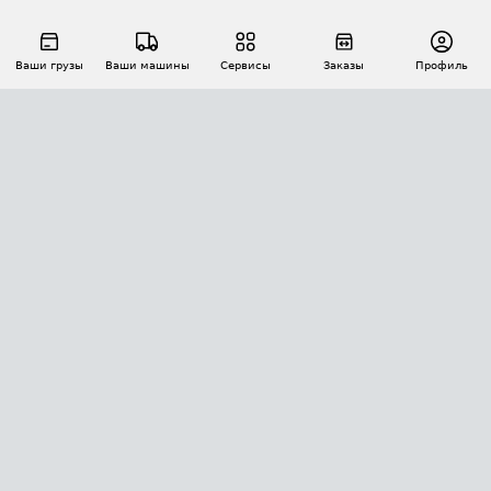
Ваши грузы
Ваши машины
Сервисы
Заказы
Профиль
АВТОМАТИЗАЦИЯ ПЕРЕВОЗОК
Площадки
Заказы
Торги
Тендеры
АТИ-Доки
GPS-мониторинг
АТИ Мессенджер
Цепочки грузов
API ATI.SU
ПОЛЕЗНОЕ
Расчет расстояний
БЕЗОПАСНОСТЬ
Академия ATI.SU
ATI.SU о безопасности
Звезды ATI.SU на вашем сайте
КОНТАКТЫ И ТАРИФЫ
Памятка по проверке контрагентов
Индекс ATI.SU FTL РФ
О системе ATI.SU
Светофор+
Средние ставки
ИНФОРМАЦИЯ