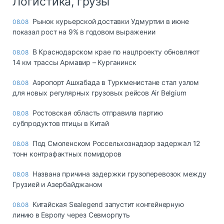
Логистика, грузы
Рынок курьерской доставки Удмуртии в июне
08.08
показал рост на 9% в годовом выражении
В Краснодарском крае по нацпроекту обновляют
08.08
14 км трассы Армавир – Курганинск
Аэропорт Ашхабада в Туркменистане стал узлом
08.08
для новых регулярных грузовых рейсов Air Belgium
Ростовская область отправила партию
08.08
субпродуктов птицы в Китай
Под Смоленском Россельхознадзор задержал 12
08.08
тонн контрафактных помидоров
Названа причина задержки грузоперевозок между
08.08
Грузией и Азербайджаном
Китайская Sealegend запустит контейнерную
08.08
линию в Европу через Севморпуть