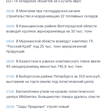
EQT 14 складских объектов за 532 млн евро
В Монголии при господдержке начали
09.08
строительство и модернизацию 22 топливных складов
В Камышинском районе Волгоградской области
09.08
возводят крупное зернохранилище на 30 тыс. тонн
В Мурманской области возведут комплекс ГК
08.08
"Русский Краб" под 25 тыс. тонн замороженной
продукции
В Казахстане в рамках комплексного плана ввели
08.08
95 овощехранилищ емкостью 745,6 тыс тонн
В Выборгском районе Петербурга за 350 млн руб.
07.08
выставили на торги землю под логистический центр
Беспилотники упали на кровлю логистического
07.08
центра Wildberries. Большинство товара удалось спасти
"Сады Придонья" строят новый
06.08