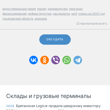
индустриальные парки
master
производство
персонал
финансирование
инфраструктура
нацпроекты
мсб
планы на 2021 год
ульяновская область
морозов
22 просмотров всего.
ОБСУДИТЬ
Склады и грузовые терминалы
Британская Logicor продала шведскому инвестору
09.08