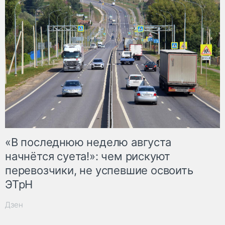
«В последнюю неделю августа
начнётся суета!»: чем рискуют
перевозчики, не успевшие освоить
ЭТрН
Дзен