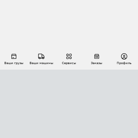
Ваши грузы
Ваши машины
Сервисы
Заказы
Профиль
АВТОМАТИЗАЦИЯ ПЕРЕВОЗОК
Площадки
Заказы
Торги
Тендеры
АТИ-Доки
GPS-мониторинг
АТИ Мессенджер
Цепочки грузов
API ATI.SU
ПОЛЕЗНОЕ