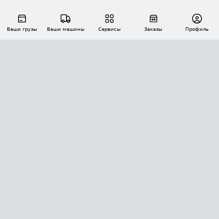
Ваши грузы
Ваши машины
Сервисы
Заказы
Профиль
АВТОМАТИЗАЦИЯ ПЕРЕВОЗОК
Площадки
Заказы
Торги
Тендеры
АТИ-Доки
GPS-мониторинг
АТИ Мессенджер
Цепочки грузов
API ATI.SU
ПОЛЕЗНОЕ
Расчет расстояний
БЕЗОПАСНОСТЬ
Академия ATI.SU
ATI.SU о безопасности
Звезды ATI.SU на вашем сайте
КОНТАКТЫ И ТАРИФЫ
Памятка по проверке контрагентов
Индекс ATI.SU FTL РФ
О системе ATI.SU
Светофор+
Средние ставки
ИНФОРМАЦИЯ