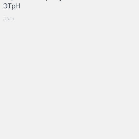
ЭТрН
Дзен