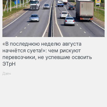
«В последнюю неделю августа
начнётся суета!»: чем рискуют
перевозчики, не успевшие освоить
ЭТрН
Дзен