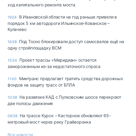
ход капитального ремонта моста
В Ивановской области на год раньше привели в
19:24
порядок 5 км автодороги Ильинское-Хованское –
Кулачево
Под Тосно блокировали доступ самосвалов ещё на
16:38
одну стройплощадку ВСМ
Проект трассы «Меридиан» остается
15:34
замороженным из-за недостаточного спроса
Минтранс предлагает тратить средства дорожных
11:00
фондов на защиту трасс от БПЛА
На развязке КАД с Пулковским шоссе перекроют
10:38
две полосы движения
На трассе Курск – Касторное обновляют 65-
06.08
метровый мост через реку Грайворонка
Все новости