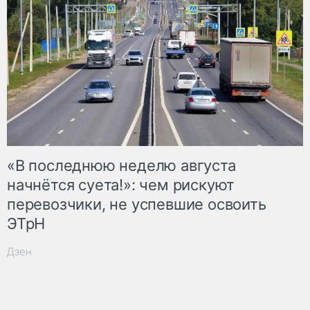
«В последнюю неделю августа
начнётся суета!»: чем рискуют
перевозчики, не успевшие освоить
ЭТрН
Дзен