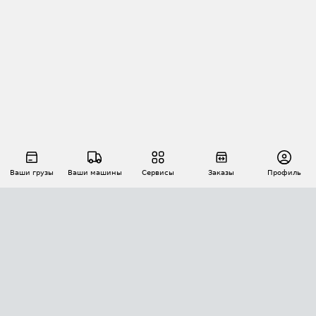
Ваши грузы
Ваши машины
Сервисы
Заказы
Профиль
АВТОМАТИЗАЦИЯ ПЕРЕВОЗОК
Площадки
Заказы
Торги
Тендеры
АТИ-Доки
GPS-мониторинг
АТИ Мессенджер
Цепочки грузов
API ATI.SU