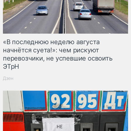
«В последнюю неделю августа
начнётся суета!»: чем рискуют
перевозчики, не успевшие освоить
ЭТрН
Дзен