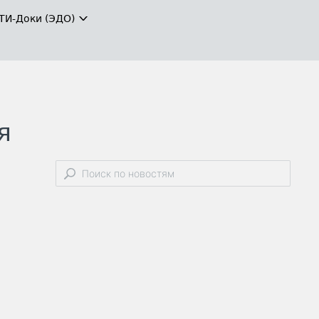
ТИ-Доки (ЭДО)
я