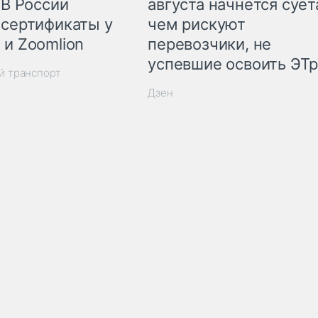
 В России
августа начнётся суета
 сертификаты у
чем рискуют
 и Zoomlion
перевозчики, не
успевшие освоить ЭТ
й транспорт
Дзен