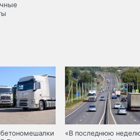
очные
ты
 бетономешалки
«В последнюю недел