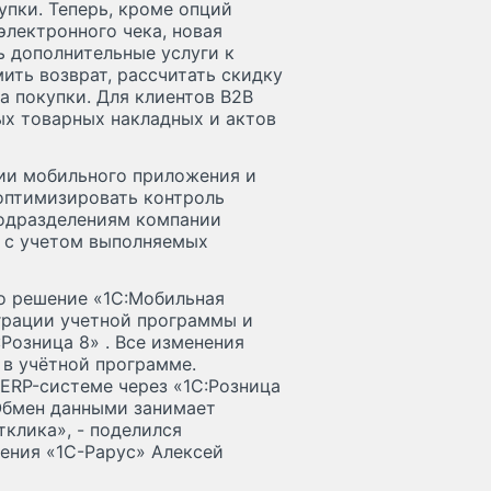
пки. Теперь, кроме опций
электронного чека, новая
 дополнительные услуги к
ить возврат, рассчитать скидку
а покупки. Для клиентов B2B
ых товарных накладных и актов
ии мобильного приложения и
оптимизировать контроль
подразделениям компании
 с учетом выполняемых
о решение «1С:Мобильная
еграции учетной программы и
Розница 8» . Все изменения
в учётной программе.
ERP-системе через «1С:Розница
 Обмен данными занимает
тклика», - поделился
ения «1С-Рарус» Алексей