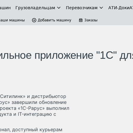
ашин
Грузовладельцам
Перевозчикам
АТИ-Доки
А
Ваши машины
Добавить машину
Заказы
ильное приложение "1С" дл
«Ситилинк» и дистрибьютор
рус» завершили обновление
проекта «1С-Рарус» выполнил
кта и IT-интеграцию с
нал, доступный курьерам