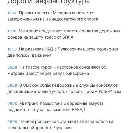
Дороги, инфраструктура
Проект трассы «Меридиан» остается
15:34
замороженным из-за недостаточного спроса
Минтранс предлагает тратить средства дорожных
11:00
фондов на защиту трасс от БПЛА
На развязке КАД с Пулковским шоссе перекроют
10:38
две полосы движения
На трассе Курск – Касторное обновляют 65-
06.08
метровый мост через реку Грайворонка
В Омской области дорожные службы обновляют
06.08
десятикилометровый участок трассы Тара – Усть-Ишим
Минтранс Казахстана с середины августа
06.08
поднимет плату за пользование БАКАД
Первая российская станция LTE заработала на
06.08
федеральной трассе в Чувашии