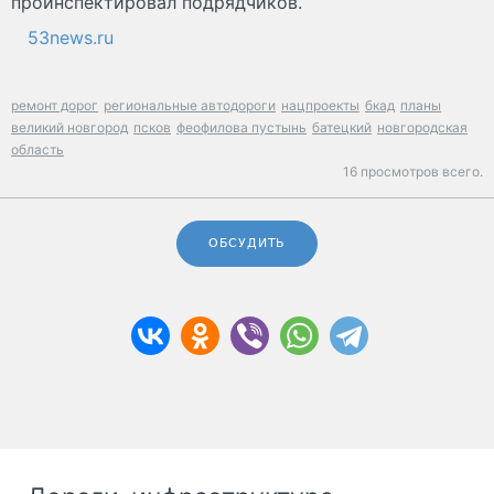
проинспектировал подрядчиков.
53news.ru
ремонт дорог
региональные автодороги
нацпроекты
бкад
планы
великий новгород
псков
феофилова пустынь
батецкий
новгородская
область
16 просмотров всего.
ОБСУДИТЬ