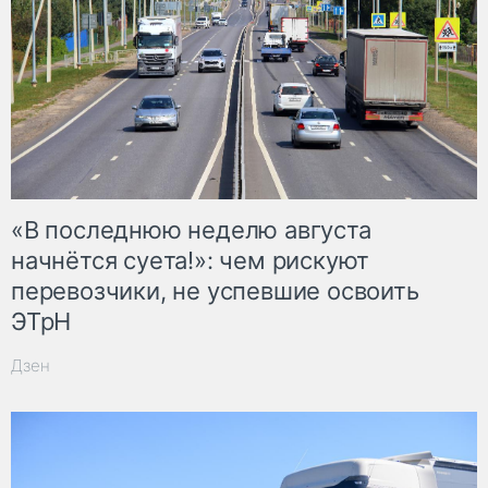
«В последнюю неделю августа
начнётся суета!»: чем рискуют
перевозчики, не успевшие освоить
ЭТрН
Дзен