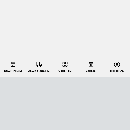
Ваши грузы
Ваши машины
Сервисы
Заказы
Профиль
АВТОМАТИЗАЦИЯ ПЕРЕВОЗОК
Площадки
Заказы
Торги
Тендеры
АТИ-Доки
GPS-мониторинг
АТИ Мессенджер
Цепочки грузов
API ATI.SU