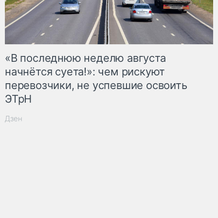
«В последнюю неделю августа
начнётся суета!»: чем рискуют
перевозчики, не успевшие освоить
ЭТрН
Дзен