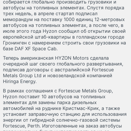
собирается глобально производить грузовики и
автобусы на топливных элементах. Спустя порядка
трех недель, в апреле стартап подписал
меморандум на поставку 1000 единиц 12-метровых
автобусов на топливных элементах, а после чего, в
июле этого года Hyzon сообщил об открытии своей
европейской штаб-квартиры в голландском городе
Гронинген с намерением строить свои грузовики на
базе DAF XF Space Cab.
Теперь американская HYZON Motors сделала
очередной шаг своего глобального развертывания,
подписав договоры с австралийской Fortescue
Metals Group Ltd и новозеландской компанией
Hiringa Energy.
В рамках соглашения с Fortescue Metals Group,
Hyzon поставит 10 автобусов на топливных
элементах для замены парка дизельных
автомобилей на руднике Кристмас-Крик, а также
установит заправочную станцию для использования
энергии от гибридной солнечно-газовой системы
Fortescue, Perth. Изготовленные на заказ автобусы