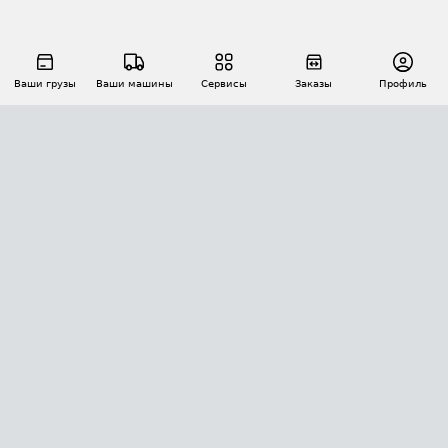
Ваши грузы
Ваши машины
Сервисы
Заказы
Профиль
АВТОМАТИЗАЦИЯ ПЕРЕВОЗОК
Площадки
Заказы
Торги
Тендеры
АТИ-Доки
GPS-мониторинг
АТИ Мессенджер
Цепочки грузов
API ATI.SU
ПОЛЕЗНОЕ
Расчет расстояний
БЕЗОПАСНОСТЬ
Академия ATI.SU
ATI.SU о безопасности
Звезды ATI.SU на вашем сайте
КОНТАКТЫ И ТАРИФЫ
Памятка по проверке контрагентов
Индекс ATI.SU FTL РФ
О системе ATI.SU