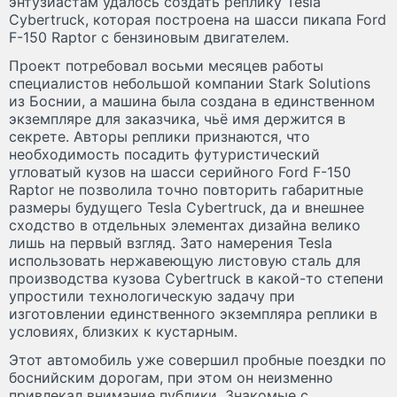
энтузиастам удалось создать реплику Tesla
Cybertruck, которая построена на шасси пикапа Ford
F-150 Raptor с бензиновым двигателем.
Проект потребовал восьми месяцев работы
специалистов небольшой компании Stark Solutions
из Боснии, а машина была создана в единственном
экземпляре для заказчика, чьё имя держится в
секрете. Авторы реплики признаются, что
необходимость посадить футуристический
угловатый кузов на шасси серийного Ford F-150
Raptor не позволила точно повторить габаритные
размеры будущего Tesla Cybertruck, да и внешнее
сходство в отдельных элементах дизайна велико
лишь на первый взгляд. Зато намерения Tesla
использовать нержавеющую листовую сталь для
производства кузова Cybertruck в какой-то степени
упростили технологическую задачу при
изготовлении единственного экземпляра реплики в
условиях, близких к кустарным.
Этот автомобиль уже совершил пробные поездки по
боснийским дорогам, при этом он неизменно
привлекал внимание публики. Знакомые с