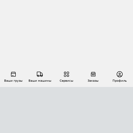
Ваши грузы
Ваши машины
Сервисы
Заказы
Профиль
АВТОМАТИЗАЦИЯ ПЕРЕВОЗОК
Площадки
Заказы
Торги
Тендеры
АТИ-Доки
GPS-мониторинг
АТИ Мессенджер
Цепочки грузов