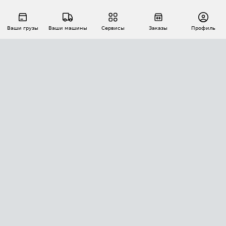
Ваши грузы
Ваши машины
Сервисы
Заказы
Профиль
АВТОМАТИЗАЦИЯ ПЕРЕВОЗОК
Площадки
Заказы
Торги
Тендеры
АТИ-Доки
GPS-мониторинг
АТИ Мессенджер
Цепочки грузов
API ATI.SU
ПОЛЕЗНОЕ
Расчет расстояний
БЕЗОПАСНОСТЬ
Академия ATI.SU
ATI.SU о безопасности
Звезды ATI.SU на вашем сайте
КОНТАКТЫ И ТАРИФЫ
Памятка по проверке контрагентов
Индекс ATI.SU FTL РФ
О системе ATI.SU
Светофор+
Средние ставки
ИНФОРМАЦИЯ
Контактная информация