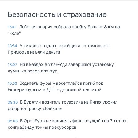
Безопасность и страхование
Лобовая авария собрала пробку больше 8 км на
15:41
"Коле"
У китайского дальнобойщика на таможне в
13:54
Приморье изъяли деньги
Ha въeздax в Улaн-Удэ зaвepшaют ycтaнoвкy
13:07
«yмныx» вecoв для фyp
Водитель фуры маркетплейса погиб под
10:56
Екатеринбургом в ДТП с дорожной техникой
В Бурятии водитель грузовика из Китая уронил
09:36
ротор на трассу «Байкал»
В Оренбуржье водитель фуры осуждён на 7 лет за
05.08
контрабанду тонны прекурсоров