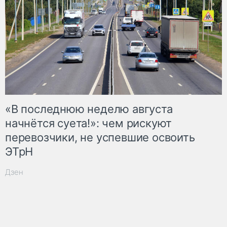
«В последнюю неделю августа
начнётся суета!»: чем рискуют
перевозчики, не успевшие освоить
ЭТрН
Дзен