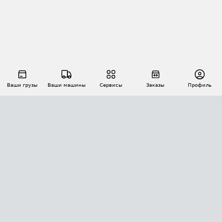
Ваши грузы
Ваши машины
Сервисы
Заказы
Профиль
АВТОМАТИЗАЦИЯ ПЕРЕВОЗОК
Площадки
Заказы
Торги
Тендеры
АТИ-Доки
GPS-мониторинг
АТИ Мессенджер
Цепочки грузов
API ATI.SU
ПОЛЕЗНОЕ
Расчет расстояний