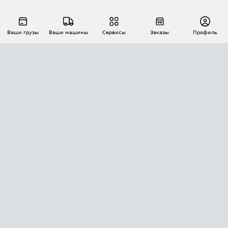
Ваши грузы
Ваши машины
Сервисы
Заказы
Профиль
АВТОМАТИЗАЦИЯ ПЕРЕВОЗОК
Площадки
Заказы
Торги
Тендеры
АТИ-Доки
GPS-мониторинг
АТИ Мессенджер
Цепочки грузов
API ATI.SU
ПОЛЕЗНОЕ
Расчет расстояний
БЕЗОПАСНОСТЬ
Академия ATI.SU
ATI.SU о безопасности
Звезды ATI.SU на вашем сайте
КОНТАКТЫ И ТАРИФЫ
Памятка по проверке контрагентов
Индекс ATI.SU FTL РФ
О системе ATI.SU
Светофор+
Средние ставки
ИНФОРМАЦИЯ