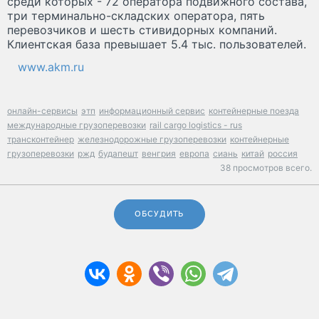
среди которых - 72 оператора подвижного состава,
три терминально-складских оператора, пять
перевозчиков и шесть стивидорных компаний.
Клиентская база превышает 5.4 тыс. пользователей.
www.akm.ru
онлайн-сервисы
этп
информационный сервис
контейнерные поезда
международные грузоперевозки
rail cargo logistics - rus
трансконтейнер
железнодорожные грузоперевозки
контейнерные
грузоперевозки
ржд
будапешт
венгрия
европа
сиань
китай
россия
38 просмотров всего.
ОБСУДИТЬ