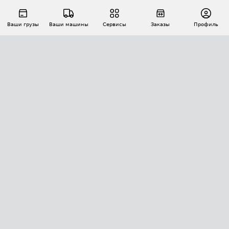
Ваши грузы
Ваши машины
Сервисы
Заказы
Профиль
АВТОМАТИЗАЦИЯ ПЕРЕВОЗОК
Площадки
Заказы
Торги
Тендеры
АТИ-Доки
GPS-мониторинг
АТИ Мессенджер
Цепочки грузов
API ATI.SU
ПОЛЕЗНОЕ
Расчет расстояний
БЕЗОПАСНОСТЬ
Академия ATI.SU
ATI.SU о безопасности
Звезды ATI.SU на вашем сайте
КОНТАКТЫ И ТАРИФЫ
Памятка по проверке контрагентов
Индекс ATI.SU FTL РФ
О системе ATI.SU
Светофор+
Средние ставки
ИНФОРМАЦИЯ
Контактная информация
Страхование