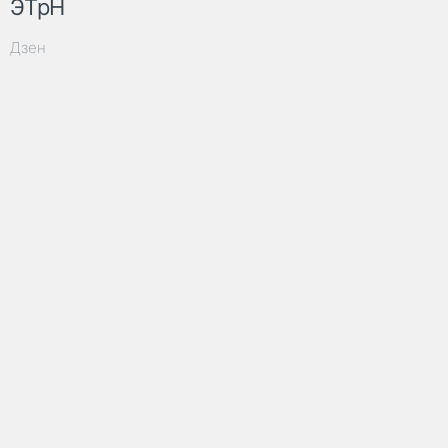
ЭТрН
Дзен