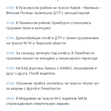
В Уржумском районе на трассе Киров – Малмыж –
07.08
Вятские Поляны произошло ДТП с автоцистерной
В Ленинском районе Оренбурга столкнулись
07.08
грузовик Howo и мотоцикл
Дальнобойщик погиб в ДТП с тремя грузовиками
07.08
на трассе М-10 в Тверской области
За секунду затянуло под колёса. В Ленобласти
07.08
грузовик наехал на женщину у пешеходного перехода
На КАД фургоны бились о КАМАЗ, ограждение и
07.08
друг о друга. Погиб водитель
Огромная пробка скопилась на трассе «Кола» из-
07.08
за аварии с фурой в Ленобласти
В Мордовии на трассе М-5 водитель МАЗа
06.08
спровоцировал смертельную аварию