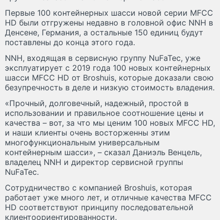
Первые 100 контейнерных шасси новой серии MFCC
HD были отгружены недавно в головной офис NNH в
Денсене, Германия, а остальные 150 единиц будут
поставлены до конца этого года.
NNH, входящая в сервисную группу NuFaTec, уже
эксплуатирует с 2019 года 100 новых контейнерных
шасси MFCC HD от Broshuis, которые доказали свою
безупречность в деле и низкую стоимость владения.
«Прочный, долговечный, надежный, простой в
использовании и правильное соотношение цены и
качества – вот, за что мы ценим 100 новых MFCC HD,
и наши клиенты очень восторженны этим
многофункциональным универсальным
контейнерным шасси», – сказал Даниэль Венцель,
владелец NNH и директор сервисной группы
NuFaTec.
Сотрудничество с компанией Broshuis, которая
работает уже много лет, и отличные качества MFCC
HD соответствуют принципу последовательной
клиентоориентированности.