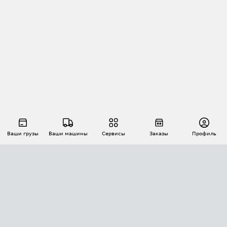
Ваши грузы
Ваши машины
Сервисы
Заказы
Профиль
АВТОМАТИЗАЦИЯ ПЕРЕВОЗОК
Площадки
Заказы
Торги
Тендеры
АТИ-Доки
GPS-мониторинг
АТИ Мессенджер
Цепочки грузов