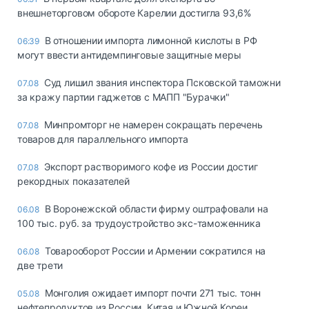
внешнеторговом обороте Карелии достигла 93,6%
В отношении импорта лимонной кислоты в РФ
06:39
могут ввести антидемпинговые защитные меры
Суд лишил звания инспектора Псковской таможни
07.08
за кражу партии гаджетов с МАПП "Бурачки"
Минпромторг не намерен сокращать перечень
07.08
товаров для параллельного импорта
Экспорт растворимого кофе из России достиг
07.08
рекордных показателей
В Воронежской области фирму оштрафовали на
06.08
100 тыс. руб. за трудоустройство экс-таможенника
Товарооборот России и Армении сократился на
06.08
две трети
Монголия ожидает импорт почти 271 тыс. тонн
05.08
нефтепродуктов из России, Китая и Южной Кореи