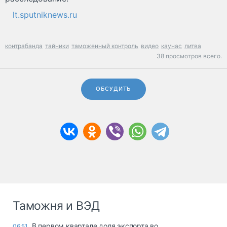
lt.sputniknews.ru
контрабанда
тайники
таможенный контроль
видео
каунас
литва
38 просмотров всего.
ОБСУДИТЬ
Таможня и ВЭД
В первом квартале доля экспорта во
06:51