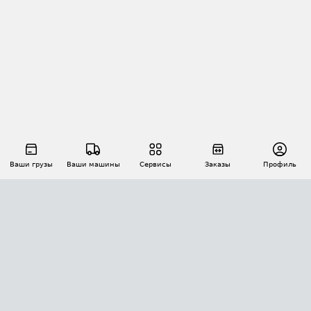
Ваши грузы
Ваши машины
Сервисы
Заказы
Профиль
АВТОМАТИЗАЦИЯ ПЕРЕВОЗОК
Площадки
Заказы
Торги
Тендеры
АТИ-Доки
GPS-мониторинг
АТИ Мессенджер
Цепочки грузов
API ATI.SU