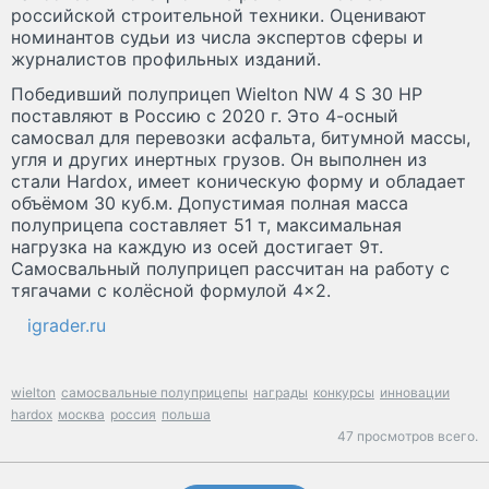
российской строительной техники. Оценивают
номинантов судьи из числа экспертов сферы и
журналистов профильных изданий.
Победивший полуприцеп Wielton NW 4 S 30 HP
поставляют в Россию с 2020 г. Это 4-осный
самосвал для перевозки асфальта, битумной массы,
угля и других инертных грузов. Он выполнен из
стали Hardox, имеет коническую форму и обладает
объёмом 30 куб.м. Допустимая полная масса
полуприцепа составляет 51 т, максимальная
нагрузка на каждую из осей достигает 9т.
Самосвальный полуприцеп рассчитан на работу с
тягачами с колёсной формулой 4×2.
igrader.ru
wielton
самосвальные полуприцепы
награды
конкурсы
инновации
hardox
москва
россия
польша
47 просмотров всего.