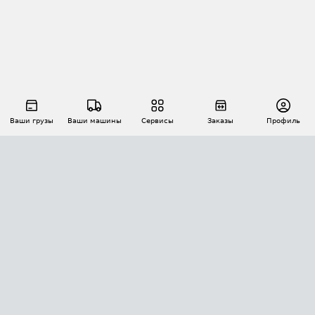
Ваши грузы
Ваши машины
Сервисы
Заказы
Профиль
АВТОМАТИЗАЦИЯ ПЕРЕВОЗОК
Площадки
Заказы
Торги
Тендеры
АТИ-Доки
GPS-мониторинг
АТИ Мессенджер
Цепочки грузов
API ATI.SU
ПОЛЕЗНОЕ
Расчет расстояний