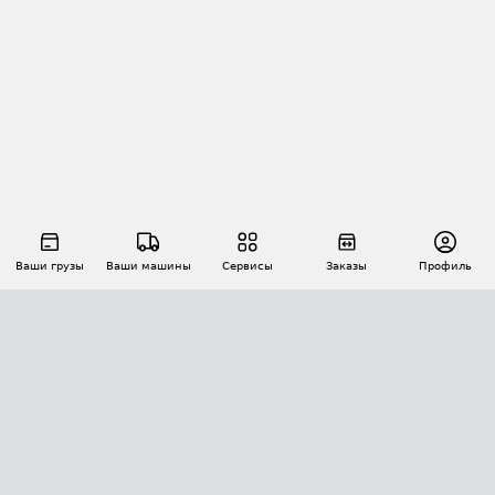
Ваши грузы
Ваши машины
Сервисы
Заказы
Профиль
АВТОМАТИЗАЦИЯ ПЕРЕВОЗОК
Площадки
Заказы
Торги
Тендеры
АТИ-Доки
GPS-мониторинг
АТИ Мессенджер
Цепочки грузов
API ATI.SU