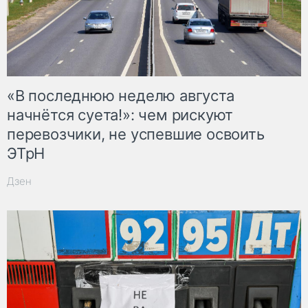
«В последнюю неделю августа
начнётся суета!»: чем рискуют
перевозчики, не успевшие освоить
ЭТрН
Дзен