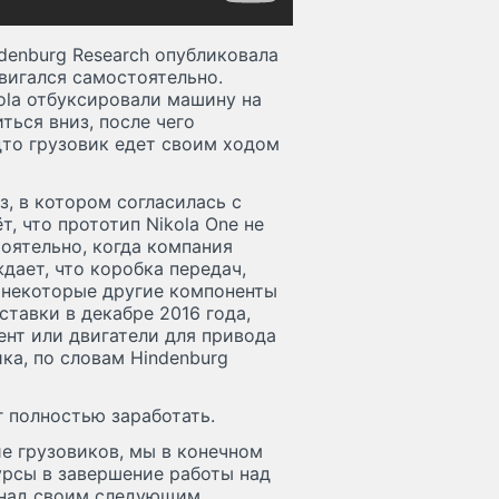
denburg Research опубликовала
двигался самостоятельно.
kola отбуксировали машину на
ться вниз, после чего
дто грузовик едет своим ходом
з, в котором согласилась с
т, что прототип Nikola One не
тоятельно, когда компания
дает, что коробка передач,
и некоторые другие компоненты
тавки в декабре 2016 года,
нт или двигатели для привода
ка, по словам Hindenburg
ог полностью заработать.
е грузовиков, мы в конечном
урсы в завершение работы над
е над своим следующим