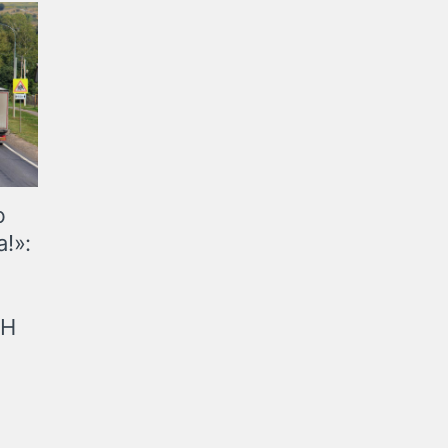
ю
!»:
рН