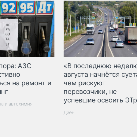
пора: АЗС
«В последнюю недел
ктивно
августа начнётся суета
ься на ремонт и
чем рискуют
инг
перевозчики, не
успевшие освоить ЭТ
ла и автохимия
Дзен