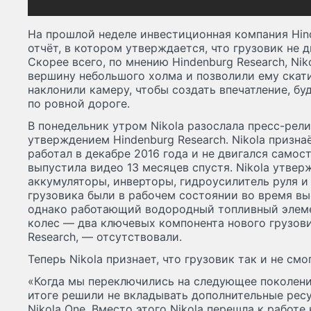
На прошлой неделе инвестиционная компания Hin
отчёт, в котором утверждается, что грузовик не 
Скорее всего, по мнению Hindenburg Research, Ni
вершину небольшого холма и позволили ему скати
наклонили камеру, чтобы создать впечатление, бу
по ровной дороге.
В понедельник утром Nikola разослала пресс-рели
утверждением Hindenburg Research. Nikola признаё
работал в декабре 2016 года и не двигался самос
выпустила видео 13 месяцев спустя. Nikola утверж
аккумуляторы, инверторы, гидроусилитель руля 
грузовика были в рабочем состоянии во время выс
однако работающий водородный топливный элеме
колес — два ключевых компонента нового грузови
Research, — отсутствовали.
Теперь Nikola признает, что грузовик так и не см
«Когда мы переключились на следующее поколени
итоге решили не вкладывать дополнительные рес
Nikola One. Вместо этого Nikola перешла к работ