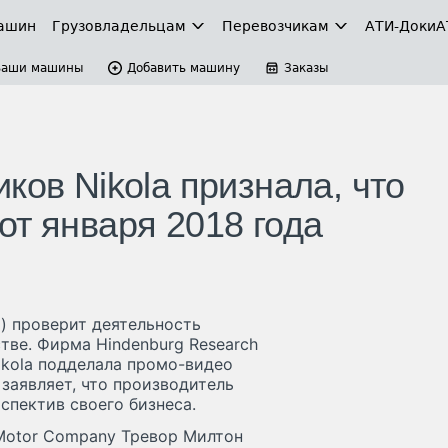
ашин
Грузовладельцам
Перевозчикам
АТИ-Доки
А
Ваши машины
Добавить машину
Заказы
ков Nikola признала, что
от января 2018 года
) проверит деятельность
тве. Фирма Hindenburg Research
ikola подделала промо-видео
 заявляет, что производитель
спектив своего бизнеса.
 Motor Company Тревор Милтон