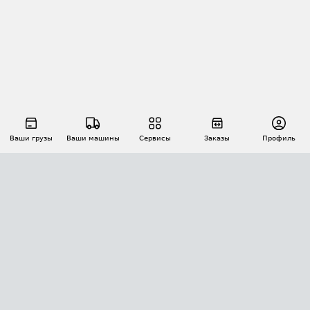
Ваши грузы
Ваши машины
Сервисы
Заказы
Профиль
АВТОМАТИЗАЦИЯ ПЕРЕВОЗОК
Площадки
Заказы
Торги
Тендеры
АТИ-Доки
GPS-мониторинг
АТИ Мессенджер
Цепочки грузов
API ATI.SU
ПОЛЕЗНОЕ