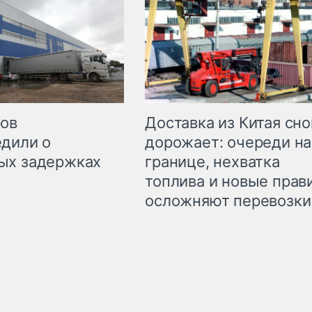
Доставка из Китая сно
ров
дорожает: очереди на
дили о
границе, нехватка
ых задержках
топлива и новые прав
осложняют перевозки