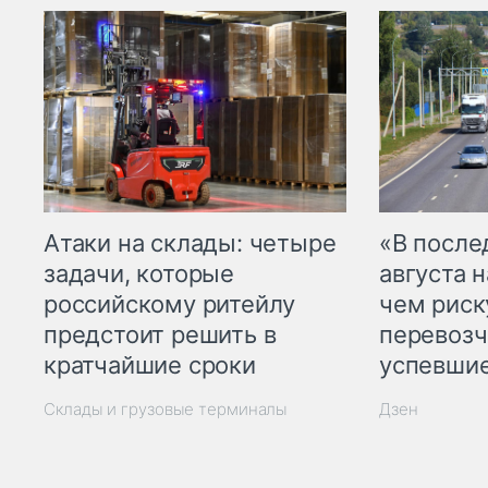
Атаки на склады: четыре
«В посл
задачи, которые
августа н
российскому ритейлу
чем рис
предстоит решить в
перевозч
кратчайшие сроки
успевшие
Склады и грузовые терминалы
Дзен