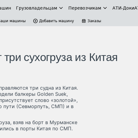
ашин
Грузовладельцам
Перевозчикам
АТИ-Доки
А
Ваши машины
Добавить машину
Заказы
три сухогруза из Китая
равляются три судна из Китая.
дели балкеры Golden Suek,
х присутствует слово «золотой»,
 пути (Севморпуть, СМП) и в
руза, взяв на борт в Мурманске
вились в порты Китая по СМП.