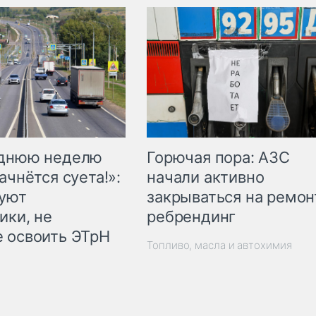
Горючая пора: АЗС
еднюю неделю
начали активно
ачнётся суета!»:
закрываться на ремон
куют
ребрендинг
ики, не
 освоить ЭТрН
Топливо, масла и автохимия