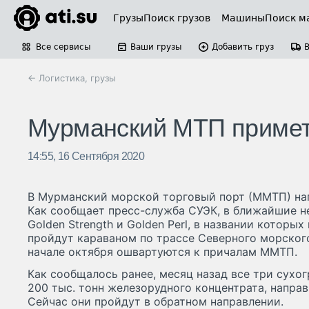
Грузы
Поиск грузов
Машины
Поиск м
Все сервисы
Ваши грузы
Добавить груз
← Логистика, грузы
Мурманский МТП примет 
14:55, 16 Сентября 2020
В Мурманский морской торговый порт (ММТП) нап
Как сообщает пресс-служба СУЭК, в ближайшие не
Golden Strength и Golden Perl, в названии которы
пройдут караваном по трассе Северного морского
начале октября ошвартуются к причалам ММТП.
Как сообщалось ранее, месяц назад все три сухог
200 тыс. тонн железорудного концентрата, напра
Сейчас они пройдут в обратном направлении.