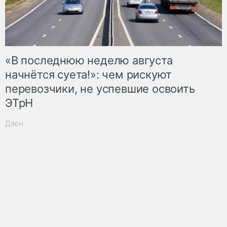
«В последнюю неделю августа
начнётся суета!»: чем рискуют
перевозчики, не успевшие освоить
ЭТрН
Дзен