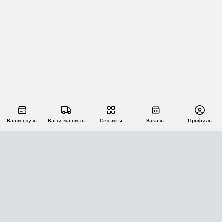
Ваши грузы
Ваши машины
Сервисы
Заказы
Профиль
АВТОМАТИЗАЦИЯ ПЕРЕВОЗОК
Площадки
Заказы
Торги
Тендеры
АТИ-Доки
GPS-мониторинг
АТИ Мессенджер
Цепочки грузов
API ATI.SU