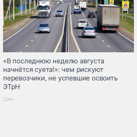
«В последнюю неделю августа
начнётся суета!»: чем рискуют
перевозчики, не успевшие освоить
ЭТрН
Дзен