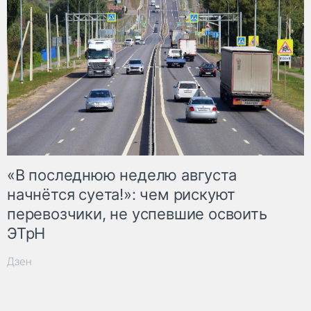
«В последнюю неделю августа
начнётся суета!»: чем рискуют
перевозчики, не успевшие освоить
ЭТрН
Дзен