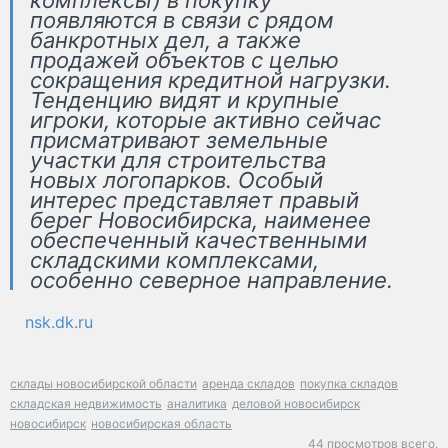
комплексы) в покупку
появляются в связи с рядом
банкротных дел, а также
продажей объектов с целью
сокращения кредитной нагрузки.
Тенденцию видят и крупные
игроки, которые активно сейчас
присматривают земельные
участки для строительства
новых логопарков. Особый
интерес представляет правый
берег Новосибирска, наименее
обеспеченный качественными
складскими комплексами,
особенно северное направление.
nsk.dk.ru
склады новосибирской области
аренда складов
покупка складов
складская недвижимость
аналитика
деловой новосибирск
новосибирск
новосибирская область
44 просмотров всего.