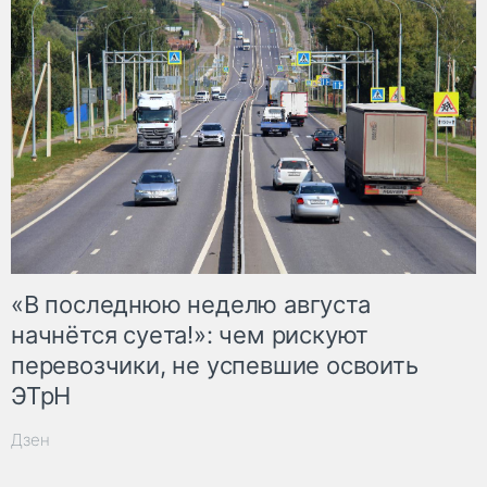
«В последнюю неделю августа
начнётся суета!»: чем рискуют
перевозчики, не успевшие освоить
ЭТрН
Дзен