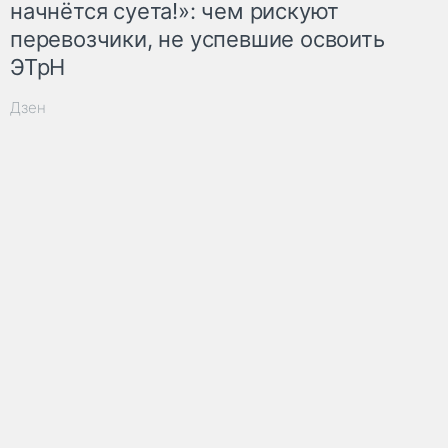
начнётся суета!»: чем рискуют
перевозчики, не успевшие освоить
ЭТрН
Дзен