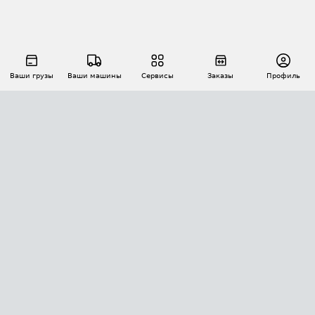
Ваши грузы
Ваши машины
Сервисы
Заказы
Профиль
АВТОМАТИЗАЦИЯ ПЕРЕВОЗОК
Площадки
Заказы
Торги
Тендеры
АТИ-Доки
GPS-мониторинг
АТИ Мессенджер
Цепочки грузов
API ATI.SU
ПОЛЕЗНОЕ
Расчет расстояний
БЕЗОПАСНОСТЬ
Академия ATI.SU
ATI.SU о безопасности
Звезды ATI.SU на вашем сайте
КОНТАКТЫ И ТАРИФЫ