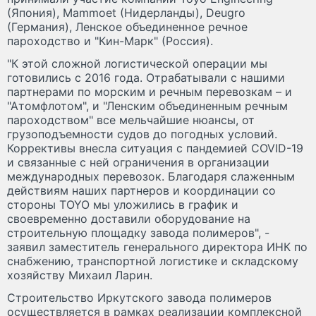
(Япония), Mammoet (Нидерланды), Deugro
(Германия), Ленское объединенное речное
пароходство и "Кин-Марк" (Россия).
"К этой сложной логистической операции мы
готовились с 2016 года. Отрабатывали с нашими
партнерами по морским и речным перевозкам – и
"Атомфлотом", и "Ленским объединенным речным
пароходством" все мельчайшие нюансы, от
грузоподъемности судов до погодных условий.
Коррективы внесла ситуация с пандемией COVID-19
и связанные с ней ограничения в организации
международных перевозок. Благодаря слаженным
действиям наших партнеров и координации со
стороны TOYO мы уложились в график и
своевременно доставили оборудование на
строительную площадку завода полимеров", -
заявил заместитель генерального директора ИНК по
снабжению, транспортной логистике и складскому
хозяйству Михаил Ларин.
Строительство Иркутского завода полимеров
осуществляется в рамках реализации комплексной