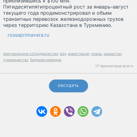
приблизившись к $100 млн.
Пятидесятипятипроцентный рост за январь–август
текущего года продемонстрировал и объем
транзитных перевозок железнодорожных грузов
через территорию Казахстана в Туркмению.
rossaprimavera.ru
приграничное сотрудничество
вэд
инвестиции
планы
казахстан
туркменистан
бердымухамедов
17 просмотров всего.
ОБСУДИТЬ